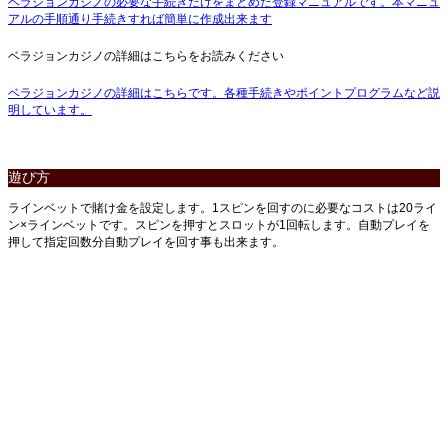
ベラジョンカジノの必要な手続きだけをまとめた登録マニュアルです。本マニュ
アルの手順通り手続きすれば簡単に作成出来ます
ベラジョンカジノの詳細はこちらをお読みください
ベラジョンカジノの詳細はこちらです。各種手続きやポイントプログラムなど説
明しています。
遊び方
ラインベットで賭け金を設定します。1スピンを回すのに必要なコストは20ライ
ン×ラインベットです。スピンを押すとスロットが1回転します。自動プレイを
押して指定回数分自動プレイを回す事も出来ます。