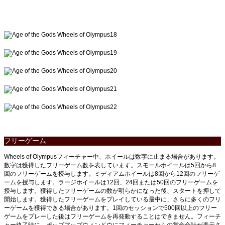
フリーゲーム
Wheels of Olympusフィーチャー中、ホイールは数字に止まる場合があります。
数字は獲得したフリーゲーム数を表しています。スモールホイールは5回から8
回のフリーゲームを授与します。ミディアムホイールは8回から12回のフリーゲ
ームを授与します。ラージホイールは12回、24回または50回のフリーゲームを
授与します。獲得したフリーゲームの数が明らかになった後、スタートを押して
開始します。獲得したフリーゲームをプレイしている最中に、さらに多くのフリ
ーゲームを獲得できる場合があります。1回のセッションで500回以上のフリー
ゲームをプレーした後はフリーゲームを再発動することはできません。フィーチ
ャー終了時に、ポップアップウィンドウにフィーチャーからの賞金合計が表示さ
れます。メインゲームに戻るにはOKを押します。