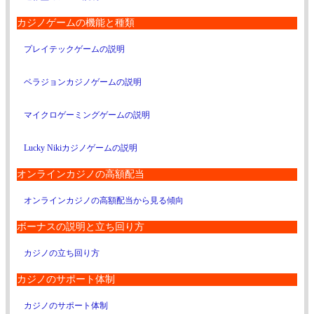
オンラインカジノの高額配当
オンラインカジノの高額配当から見る傾向
ボーナスの説明と立ち回り方
カジノの立ち回り方
カジノのサポート体制
カジノのサポート体制
無料ゲームリンク3000種類
無料カジノゲーム
スマホでカジノゲームをプレイ
スマートフォンでカジノゲーム
(情報収集に)
一般のリンク集です