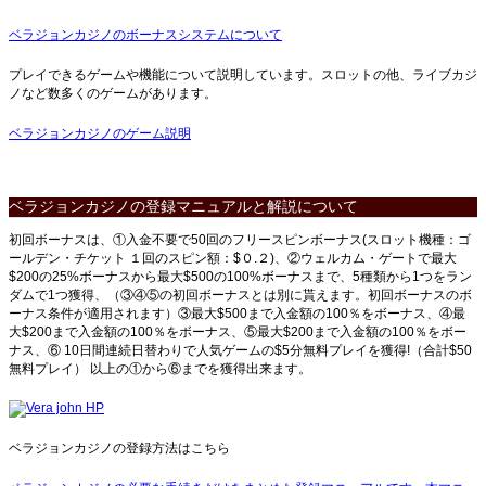
ベラジョンカジノのボーナスシステムについて
プレイできるゲームや機能について説明しています。スロットの他、ライブカジ
ノなど数多くのゲームがあります。
ベラジョンカジノのゲーム説明
ベラジョンカジノの登録マニュアルと解説について
初回ボーナスは、①入金不要で50回のフリースピンボーナス(スロット機種：ゴ
ールデン・チケット １回のスピン額：$０.２)、②ウェルカム・ゲートで最大
$200の25%ボーナスから最大$500の100%ボーナスまで、5種類から1つをラン
ダムで1つ獲得、（③④⑤の初回ボーナスとは別に貰えます。初回ボーナスのボ
ーナス条件が適用されます）③最大$500まで入金額の100％をボーナス、④最
大$200まで入金額の100％をボーナス、⑤最大$200まで入金額の100％をボー
ナス、⑥ 10日間連続日替わりで人気ゲームの$5分無料プレイを獲得!（合計$50
無料プレイ） 以上の①から⑥までを獲得出来ます。
ベラジョンカジノの登録方法はこちら