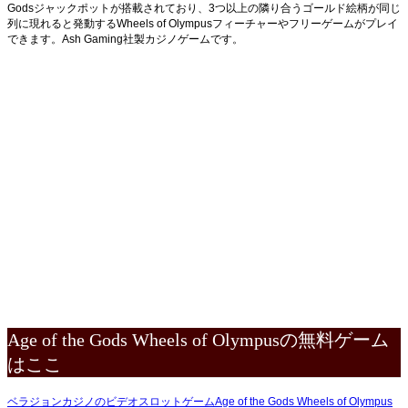
Godsジャックポットが搭載されており、3つ以上の隣り合うゴールド絵柄が同じ
列に現れると発動するWheels of Olympusフィーチャーやフリーゲームがプレイ
できます。Ash Gaming社製カジノゲームです。
Age of the Gods Wheels of Olympusの無料ゲーム
はここ
ベラジョンカジノのビデオスロットゲームAge of the Gods Wheels of Olympus