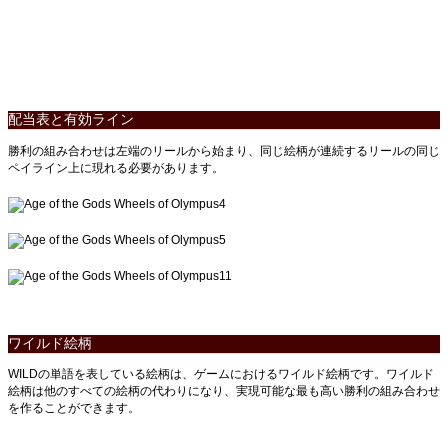
配当表と有効ライン
勝利の組み合わせは左端のリールから始まり、同じ絵柄が連続するリールの同じ
ペイライン上に現れる必要があります。
ワイルド絵柄
WILDの単語を表している絵柄は、ゲームにおけるワイルド絵柄です。ワイルド
絵柄は他のすべての絵柄の代わりになり、実現可能な最も高い勝利の組み合わせ
を作ることができます。