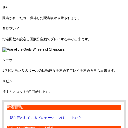
1スピン当たりのリールの回転速度を速めてプレイを速める事も出来ます。
スピン
押すとスロットが1回転します。
新着情報
現在行われているプロモーションはこちらから
入出金で利用する決済手段
MuchBetterの作成と利用方法
Vega Walletの利用方法
オンラインカジノの紹介
Lucky Nikiカジノの説明
PlayOJOカジノの説明