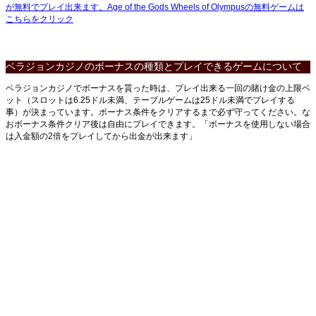
が無料でプレイ出来ます。Age of the Gods Wheels of Olympusの無料ゲームは
こちらをクリック
ベラジョンカジノのボーナスの種類とプレイできるゲームについて
ベラジョンカジノでボーナスを貰った時は、プレイ出来る一回の賭け金の上限ベ
ット（スロットは6.25ドル未満、テーブルゲームは25ドル未満でプレイする
事）が決まっています。ボーナス条件をクリアするまで必ず守ってください。な
おボーナス条件クリア後は自由にプレイできます。「ボーナスを使用しない場合
は入金額の2倍をプレイしてから出金が出来ます」