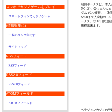
初回ボーナスは、①入
スマホでカジノゲームをプレイ
$０.２)、②ウェルカ
ダムで1つ獲得、（③
スマートフォンでカジノゲーム
$500まで入金額の10
ーナス、⑥ 10日間連
(情報収集に)
獲得出来ます。
一般のリンク集です
サイトマップ
RSSフィード
RSSフィード
RSS2.0フィード
RSS2.0フィード
ATOMフィールド
ATOMフィールド
ベラジョンカジノの登