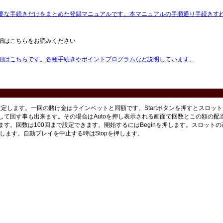
要な手続きだけをまとめた登録マニュアルです。本マニュアルの手順通り手続きす
細はこちらをお読みください
細はこちらです。各種手続きやポイントプログラムなど説明しています。
設定します。一回の賭け金はラインベットと同額です。Startボタンを押すとスロッ
して回す事も出来ます。その場合はAutoを押し表示される画面で回数とこの額の配
す。回数は100回まで設定できます。開始するにはBeginを押します。スロット
を押します。自動プレイを中止する時はStopを押します。