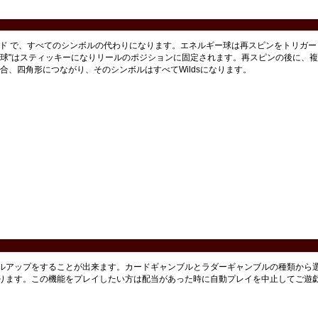
ルド で、すべてのシンボルの代わりになります。エネルギー球は再スピンをトリガー
ー球"はスティッキーになりリールのポジションに固定されます。再スピンの後に、複
合、四角形につながり、そのシンボルはすべてWildsになります。
ルアップをすることが出来ます。カードギャンブルとラダーギャンブルの種類から
ります。この機能をプレイしたい方は配当があった時に自動プレイを中止してご遊