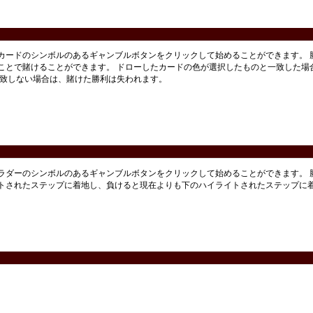
カードのシンボルのあるギャンブルボタンをクリックして始めることができます。 
ことで賭けることができます。 ドローしたカードの色が選択したものと一致した場
一致しない場合は、賭けた勝利は失われます。
ラダーのシンボルのあるギャンブルボタンをクリックして始めることができます。 
トされたステップに着地し、負けると現在よりも下のハイライトされたステップに