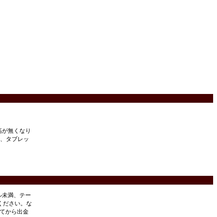
高が無くなり
か、タブレッ
ル未満、テー
ください。な
てから出金