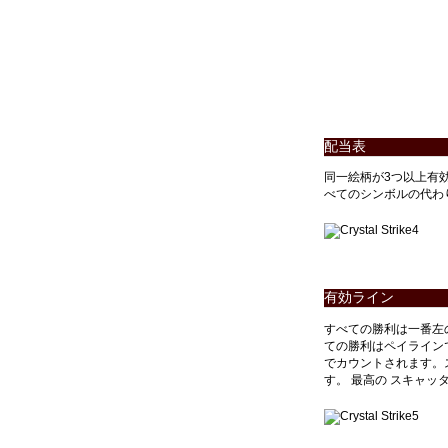
配当表
同一絵柄が3つ以上有
べてのシンボルの代わ
有効ライン
すべての勝利は一番左
ての勝利はペイライン
でカウントされます。
す。 最高の スキャッ