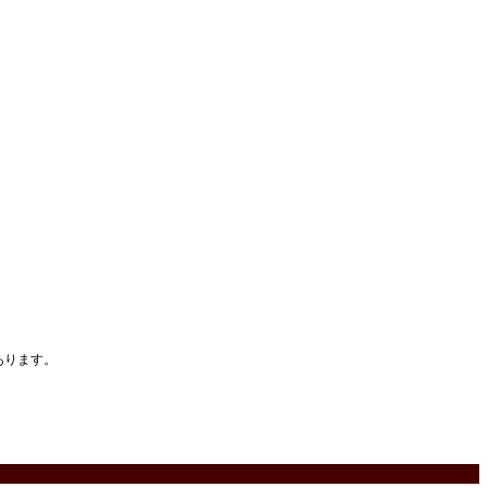
あります。