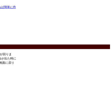
れば簡単に作
トが回りま
当が出た時に
の画面に戻り