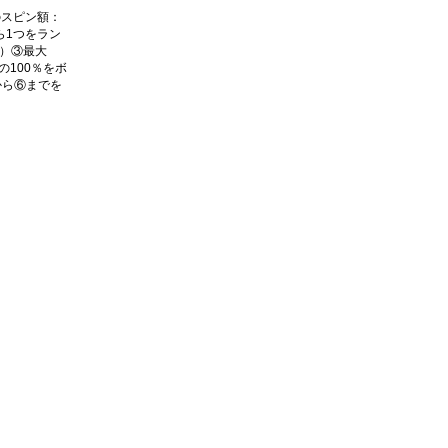
のスピン額：
ら1つをラン
）③最大
の100％をボ
から⑥までを