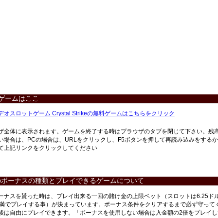
の無料ゲームはここ
スロットゲーム Crystal Strikeの無料ゲームはこちらをクリック
ザ全体に表示されます。ゲームを終了する時はプラウザのタブを閉じて下さい。残
い場合は、PCの場合は、URLをクリックし、F5ボタンを押して再読み込みをする
て上記リンクをクリックしてください
のボーナスの種類とプレイできるゲームについて
ーナスを貰った時は、プレイ出来る一回の賭け金の上限ベット（スロットは6.25ド
未満でプレイする事）が決まっています。ボーナス条件をクリアするまで必ず守って
後は自由にプレイできます。「ボーナスを使用しない場合は入金額の2倍をプレイし