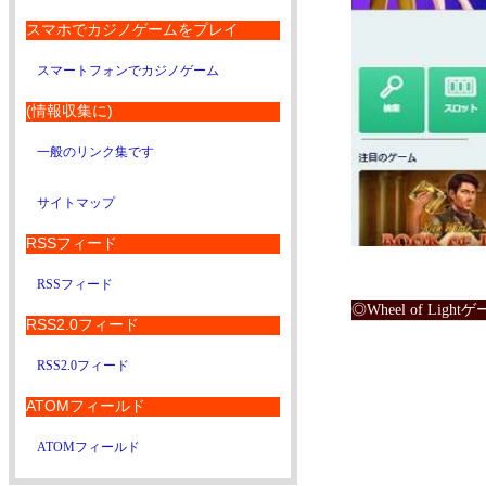
スマホでカジノゲームをプレイ
スマートフォンでカジノゲーム
(情報収集に)
一般のリンク集です
サイトマップ
RSSフィード
RSSフィード
◎Wheel of Lig
RSS2.0フィード
RSS2.0フィード
ATOMフィールド
ATOMフィールド