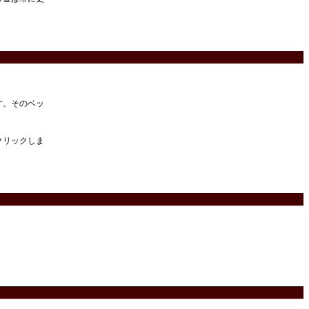
す。そのベッ
クリックしま