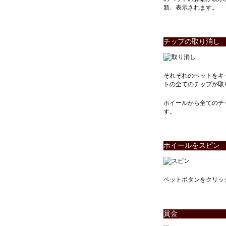
新、表示されます。
チップの取り消し
それぞれのベットをキ
トの全てのチップが取
ホイールから全てのチ
す。
ホイールをスピン
ベットボタンをクリッ
賞金